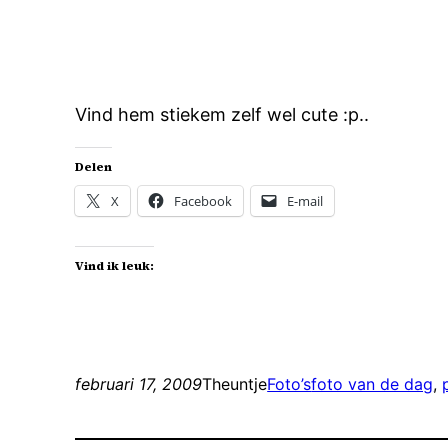
Vind hem stiekem zelf wel cute :p..
Delen
X
Facebook
E-mail
Vind ik leuk:
februari 17, 2009
Theuntje
Foto’s
foto van de dag
, 